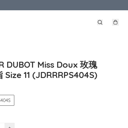
ER DUBOT Miss Doux 玫瑰
Size 11 (JDRRRPS404S)
404S
+