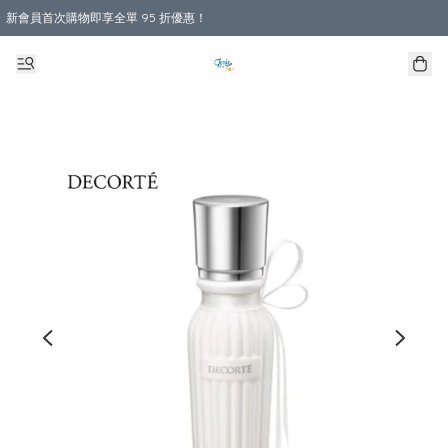
新會員首次購物即享全單 95 折優惠！
購物滿 HKD 800.00即享免運費優惠！（適用於 本地送貨、本地取貨 )