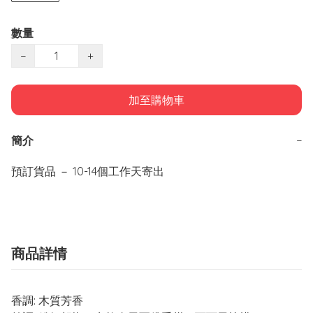
數量
−
+
加至購物車
簡介
−
預訂貨品 － 10-14個工作天寄出
商品詳情
香
調
: 木質芳香