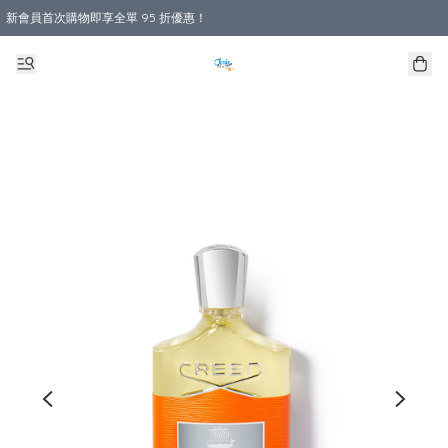
新會員首次購物即享全單 95 折優惠！
購物滿 HKD 800.00即享免運費優惠！（適用於 本地送貨、本地取貨 )