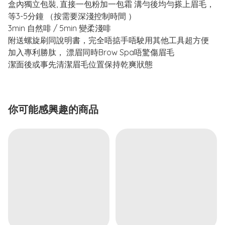
盒內獨立包裝, 直接一包粉加一包霜 溝勻後均勻搽上眉毛，
等3-5分鐘 （按需要深淺控制時間 ）
3min 自然啡 / 5min 變柔淺啡
附送螺旋刷同說明書，完全唔掂手唔駛用其他工具超方便
加入專利勝肽， 漂眉同時Brow Spa唔驚傷眉毛
潔面後或事先清潔眉毛位置保持乾爽狀態
你可能感興趣的商品