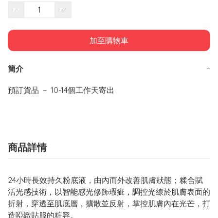
−
+
加至購物車
簡介
−
預訂貨品 － 10-14個工作天寄出
商品詳情
24小時長效持久粉底液，由內而外改善肌膚狀態；糅合賦
活光感技術，以智能感光修飾瑕疵，調控光線於肌膚表面的
折射，穿透至肌底層，擴散並反射，掌控肌膚內在光芒，打
造啞緻貼服的粧容。