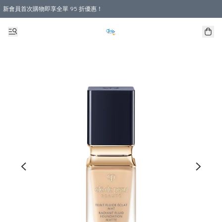
新會員首次購物即享全單 95 折優惠！
購物滿 HKD 800.00即享免運費優惠！（適用於 本地送貨、本地取貨 )