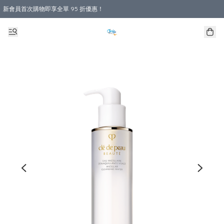
新會員首次購物即享全單 95 折優惠！
購物滿 HKD 800.00即享免運費優惠！（適用於 本地送貨、本地取貨 )