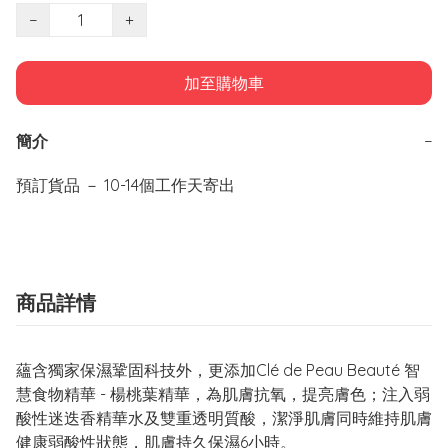
−
+
加至購物車
簡介
−
預訂貨品 － 10-14個工作天寄出
商品詳情
蘊含獨家保濕鞏固科技外，更添加Clé de Peau Beauté 智
慧食物精華 - 楊桃葉精華，為肌膚抗氧，提亮膚色；注入弱
酸性迷迭香精華水及雙重透明質酸，潔淨肌膚同時維持肌膚
健康弱酸性狀態，肌膚持久保濕6小時。