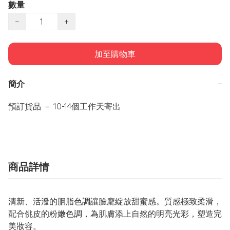
數量
−
+
加至購物車
簡介
−
預訂貨品 － 10-14個工作天寄出
商品詳情
清新、活潑的胭脂色調讓臉龐綻放甜蜜感。質感極致柔滑，
配合佻皮的粉嫩色調，為肌膚添上自然的明亮光彩，塑造完
美妝容。