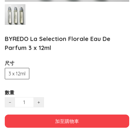
BYREDO La Selection Florale Eau De
Parfum 3 x 12ml
尺寸
3 x 12ml
數量
−
+
加至購物車