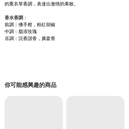
的熏衣草香調，表達出激情的果敢。
香水香調
：
前調：佛手柑，粉紅胡椒
中調：脂溶玫瑰
基
調：沉香諧香，廣藿香
你可能感興趣的商品