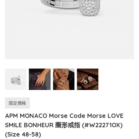
固定價格
APM MONACO Morse Code Morse LOVE
SMILE BONHEUR 圈形戒指 (#W22271OX)
(Size 48-58)