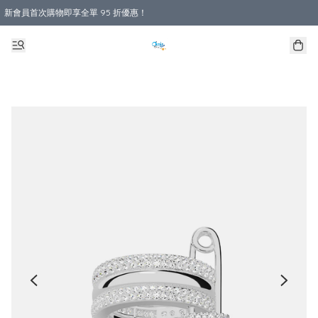
新會員首次購物即享全單 95 折優惠！
購物滿 HKD 800.00即享免運費優惠！（適用於 本地送貨、本地取貨 )