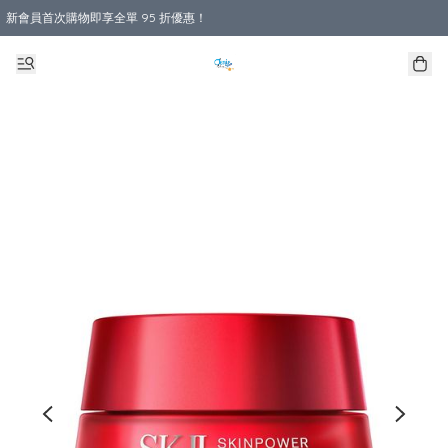
新會員首次購物即享全單 95 折優惠！
購物滿 HKD 800.00即享免運費優惠！（適用於 本地送貨、本地取貨 )