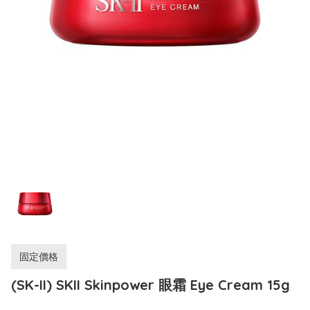
固定價格
(SK-II) SKII Skinpower 眼霜 Eye Cream 15g