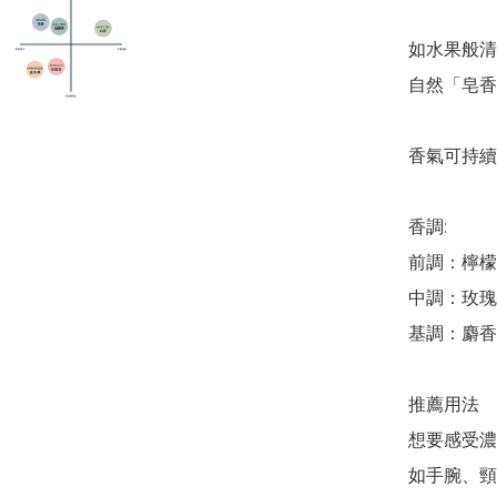
如水果般清
自然「皂香
香氣可持續時
香調:

前調：檸檬
中調：玫瑰
基調：麝香
推薦用法

想要感受濃
如手腕、頸