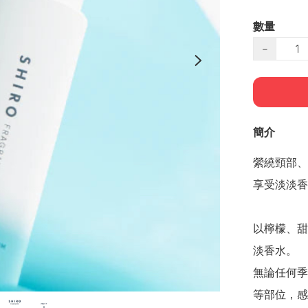
數量
−
簡介
縈繞頸部、
享受淡淡香
以檸檬、甜
淡香水。

無論任何季
等部位，感