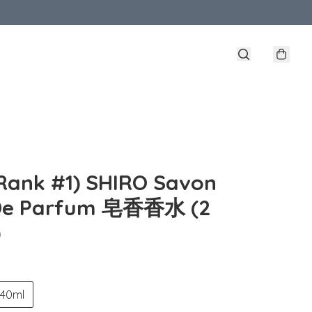
ank #1) SHIRO Savon
De Parfum 皂香香水 (2
)
40ml