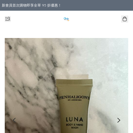
新會員首次購物即享全單 95 折優惠！
購物滿 HKD 800.00即享免運費優惠！（適用於 本地送貨、本地取貨 )