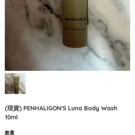
(現貨) PENHALIGON'S Luna Body Wash
10ml
數量