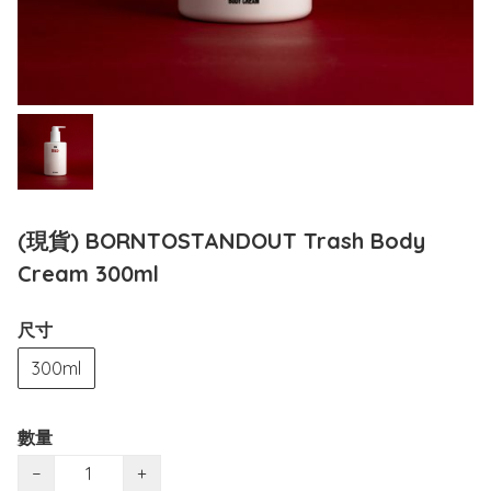
(現貨) BORNTOSTANDOUT Trash Body
Cream 300ml
尺寸
300ml
數量
−
+