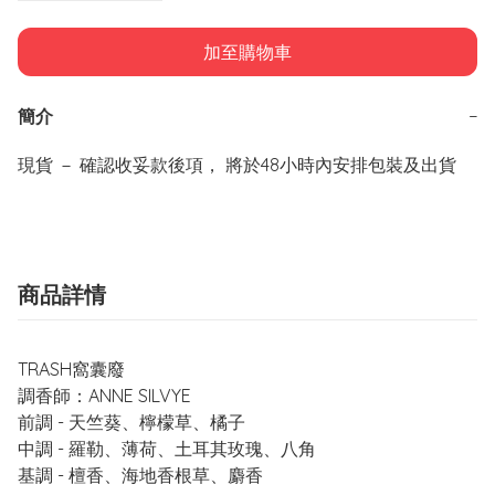
加至購物車
簡介
−
現貨 － 確認收妥款後項， 將於48小時內安排包裝及出貨
商品詳情
TRASH窩囊廢
調香師：ANNE SILVYE
前調 - 天竺葵、檸檬草、橘子
中調 - 羅勒、薄荷、土耳其玫瑰、八角
基調 - 檀香、海地香根草、麝香