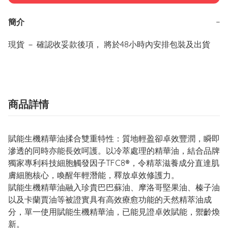
簡介
−
商品詳情
賦能生機精華油揉合雙重特性：質地輕盈卻卓效豐潤，瞬即
滲透的同時亦能長效呵護。以冷萃處理的精華油，結合品牌
獨家專利科技細胞觸發因子TFC8®，令精萃滋養成分直達肌
膚細胞核心，喚醒年輕潛能，釋放卓效修護力。
賦能生機精華油融入珍貴巴巴蘇油、摩洛哥堅果油、榛子油
以及卡蘭賈油等被證實具有高效療愈功能的天然精萃油成
分，單一使用賦能生機精華油，已能見證卓效賦能，禦齡煥
新。