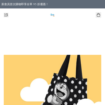
新會員首次購物即享全單 95 折優惠！
購物滿 HKD 800.00即享免運費優惠！（適用於 本地送貨、本地取貨 )