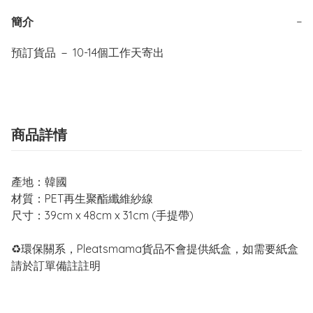
簡介
−
預訂貨品 － 10-14個工作天寄出
商品詳情
產地：韓國
材質：PET再生聚酯纖維紗線
尺寸：39cm x 48cm x 31cm (手提帶)
♻️環保關系，Pleatsmama貨品不會提供紙盒，如需要紙盒
請於訂單備註註明