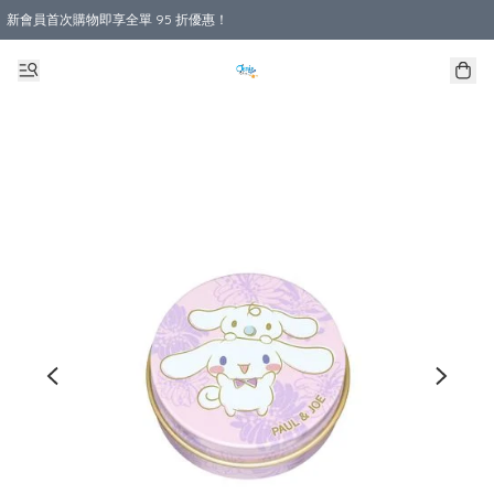
新會員首次購物即享全單 95 折優惠！
購物滿 HKD 800.00即享免運費優惠！（適用於 本地送貨、本地取貨 )