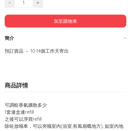
−
+
加至購物車
簡介
−
預訂貨品 － 10-14個工作天寄出
商品詳情
可調較香氣擴散多少
1套連盒連refill
之後可以淨買refill
除咗放喺車，可以夾喺室內(浴室,有風扇嘅地方), 如室內地