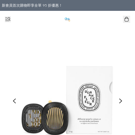
新會員首次購物即享全單 95 折優惠！
購物滿 HKD 800.00即享免運費優惠！（適用於 本地送貨、本地取貨 )