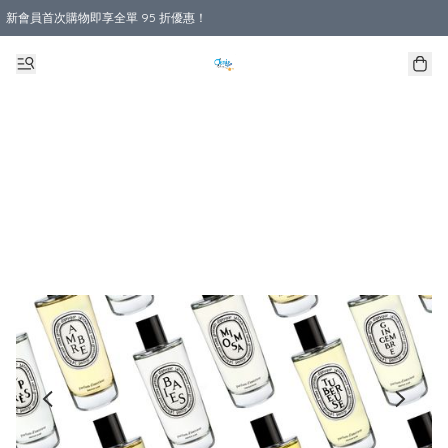
新會員首次購物即享全單 95 折優惠！
購物滿 HKD 800.00即享免運費優惠！（適用於 本地送貨、本地取貨 )