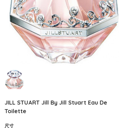
JILL STUART Jill By Jill Stuart Eau De
Toilette
尺寸