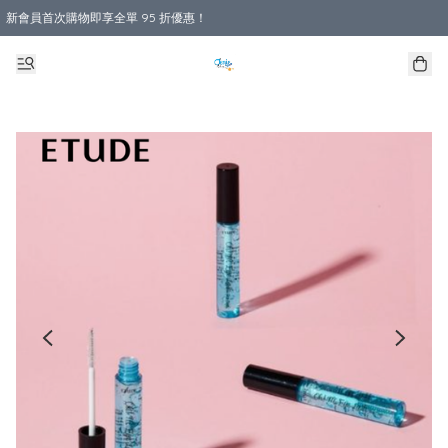
新會員首次購物即享全單 95 折優惠！
購物滿 HKD 800.00即享免運費優惠！（適用於 本地送貨、本地取貨 )