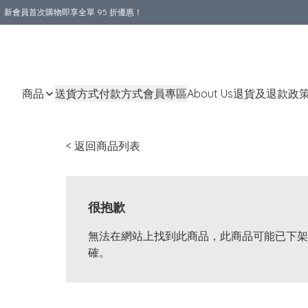
新會員首次購物即享全單 95 折優惠！
購物滿 HKD 800.00即享免運費優惠！（適用於 本地送貨、本地取貨 )
商品
送貨方式
付款方式
會員專區
About Us
退貨及退款政
< 返回商品列表
很抱歉
無法在網站上找到此商品，此商品可能已下架
確。